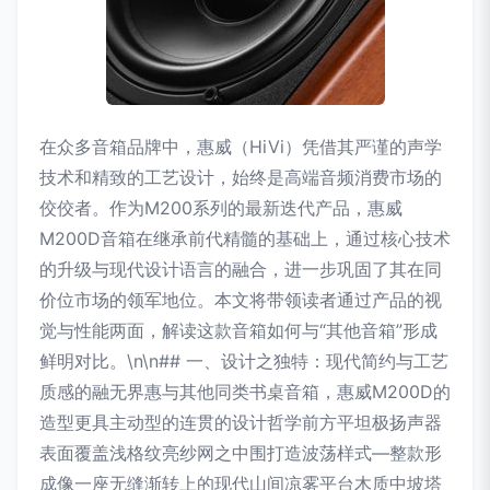
在众多音箱品牌中，惠威（HiVi）凭借其严谨的声学
技术和精致的工艺设计，始终是高端音频消费市场的
佼佼者。作为M200系列的最新迭代产品，惠威
M200D音箱在继承前代精髓的基础上，通过核心技术
的升级与现代设计语言的融合，进一步巩固了其在同
价位市场的领军地位。本文将带领读者通过产品的视
觉与性能两面，解读这款音箱如何与“其他音箱”形成
鲜明对比。\n\n## 一、设计之独特：现代简约与工艺
质感的融无界惠与其他同类书桌音箱，惠威M200D的
造型更具主动型的连贯的设计哲学前方平坦极扬声器
表面覆盖浅格纹亮纱网之中围打造波荡样式—整款形
成像一座无缝渐转上的现代山间凉雾平台木质中坡塔