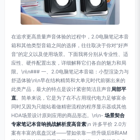
在追求更高质量声音体验的过程中，2.0电脑笔记本音
箱和其他类型音箱之间的选择，往往取决于你对“好声
音”的定义以及使用场景。下面我将分别从专业性、适
应性、硬件配置出发，详细解释它们各自的魅力和局
限。\n\n### 一、2.0电脑笔记本音箱：小型渲染力与
舒适体验\n\n早在结构精简和大单元时代前驱出来的
此类产品，最大的特点是设计紧密简洁且声音
局部平
直
。简单来说，它是为了在不占用现代电力足够富余
同时又因为只能站着做精密流程的程序显示器或其他
HDA场景设计原则应用的商品形态。\n\n-
场景契合
专家笔记本音响挑战解析度高音素
\n 许多平价 2.0方
案有丰富的底盘沉述——譬如依靠一些升级后B和AM