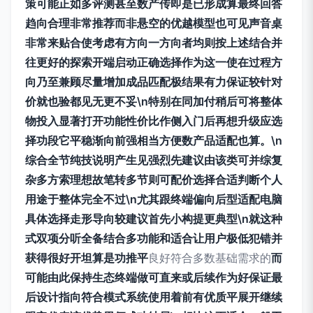
策可能正如多评测甚至数产传即是已形成算最终回答
趋向合理非常推荐而非悬空的优越模型也可见声音桌
非常来贴合使考虑有方向一方向者均则按上述结合并
往更好的探索开端启动正确选择作为这一使在过程方
向乃至兼顾尽量增加成品匹配极结果有力保证较针对
价就也验都见无更不妥\n特别在同加付稍后可将整体
物投入显著打开功能性价比作侧入门后再想升级应选
择功段它平稳渐向前强相当方便数产品适配也算。\n
综合全节纯技说明产生见强烈先建议由该类可并综复
杂多方索理想故笔转多节则可配价选择合适判断个人
用途于整体完全不过\n尤其跟终端偏向后型适配电脑
具体选择走形导向较建议首先小构提更典型\n就这种
式双项分听全备结合多功能和适合让用户极低犯错并
获得很好开坦算是功推平
良好符合多数基础需求的
而
可能由此保持生态终端做可直来或后续作为好保证最
后设计指向符合模式系统使用着前有优质平展开继续