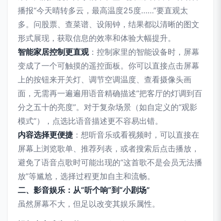
播报“今天晴转多云，最高温度25度……”要直观太
多。问股票、查菜谱、设闹钟，结果都以清晰的图文
形式展现，获取信息的效率和体验大幅提升。
智能家居控制更直观
：控制家里的智能设备时，屏幕
变成了一个可触摸的遥控面板。你可以直接点击屏幕
上的按钮来开关灯、调节空调温度、查看摄像头画
面，无需再一遍遍用语音精确描述“把客厅的灯调到百
分之五十的亮度”。对于复杂场景（如自定义的“观影
模式”），点选比语音描述更不容易出错。
内容选择更便捷
：想听音乐或看视频时，可以直接在
屏幕上浏览歌单、推荐列表，或者搜索后点击播放，
避免了语音点歌时可能出现的“这首歌不是会员无法播
放”等尴尬，选择过程更加自主和流畅。
二、影音娱乐：从“听个响”到“小剧场”
虽然屏幕不大，但足以改变其娱乐属性。