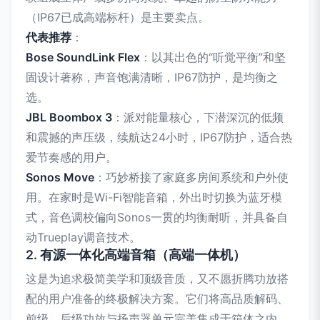
（IP67已成高端标杆）是主要卖点。
代表推荐
：
Bose SoundLink Flex
：以其出色的“听觉平衡”和坚
固设计著称，声音饱满清晰，IP67防护，是均衡之
选。
JBL Boombox 3
：派对能量核心，下潜深沉的低频
和震撼的声压级，续航达24小时，IP67防护，适合热
爱节奏感的用户。
Sonos Move
：巧妙桥接了家庭多房间系统和户外使
用。在家时是Wi-Fi智能音箱，外出时切换为蓝牙模
式，音色调校偏向Sonos一贯的均衡耐听，并具备自
动Trueplay调音技术。
2. 有源一体化高端音箱（高端一体机）
这是为追求极简美学和顶级音质，又不愿折腾功放搭
配的用户准备的终极解决方案。它们将高品质解码、
前级、后级功放与扬声器单元完美集成于箱体之内。