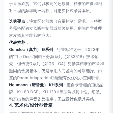
于音乐欣赏。它们以极高的还原度、精准的声像和相
对平坦的频率响应著称，能忠实反映录音本质。
选购要点
：注意区分前级（音量控制）需求。一些型
号需搭配独立监听控制器或前级使用。房间声学处理
对发挥其性能影响巨大。
代表推荐
：
Genelec（真力） G系列
：行业标准之一。2023年
的“The Ones”同轴三分频系列（如8351B）技术领
先，但传统G系列（如G3、G4）凭借其精准的声音和
坚固的金属箱体，仍是家用入门监听的可靠选择。内
置的Room Adaptation功能能有效优化小空间听音。
Neumann（诺音曼） KH系列
：源自录音棚的顶级品
牌，KH 80 DSP、KH 120 II等型号以其中性、细腻、
动态出色的声音备受推崇，工业设计也极具美感。
4. 艺术化/设计型音箱