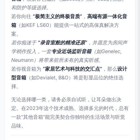
和防护等级选择。
若你向往
“极简主义的终极音质”
，
高端有源一体化音
箱
（如KEF LS60）能提供一站式的高保真解决方
案。
若你痴迷于
“录音室般的精准还原”
，并愿意为房间声
学稍作投入，一套
专业近场监听音箱
（如Genelec,
Neumann）将带来前所未有的真实听感。
若你视音箱为
“家居艺术与科技的交汇点”
，那么
设计
型音箱
（如Devialet, B&O）将是彰显品位的绝佳选
择。
无论选择哪一类，请务必亲自试听，让耳朵做出决
定。在2023年这个技术成熟、选择多元的时代，总有
一款“其他音箱”能完美契合你独特的生活场景与听觉
品味。