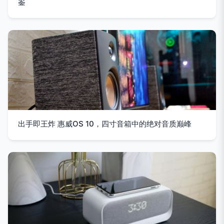
鉴
出手即王炸 惠威OS 10，四寸音箱中的绝对音质巅峰