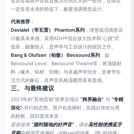
这类音箱将声音装置视为空间艺术的一部分，在保证
一定音质水准的前提下，极度强调视觉设计。
代表推荐
：
Devialet（帝瓦雷） Phantom系列
：球形或泪滴形设
计极具未来感。采用ADH®混合放大技术和“心跳”式
低音，能量惊人，是声学与工业设计的炫技之作。
Bang & Olufsen（铂傲） Beosound系列
：如
Beosound Level、Beosound Theatre等，将顶级材
料（橡木、铝材、织物）与卓越声学结合，是奢华生
活方式的象征，其声音风格温暖而富有质感。
三、 与最终建议
2023年的“其他音箱”世界呈现出
“跨界融合”
与
“专精
深化”
并行的态势。用户在选择时，应跳出传统分类
的桎梏，回归需求本质：
若你追求
“随时随地的好声音”
，请在
高性能便携蓝牙
音箱
中根据音色偏好（如Bose的均衡、JBL的动感）